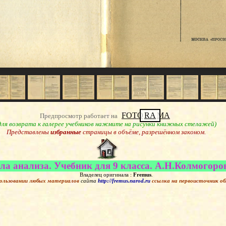
FOTO
RA
MA
Предпросмотр работает на
для возврата к галерее учебников нажмите на рисунки книжных стелажей)
Представлены
избранные
страницы в объёме, разрешённом законом.
ла анализа. Учебник для 9 класса. А.Н.Колмогоро
Владелец оригинала :
Fremus
.
ользовании любых материалов
сайта
http://fremus.narod.ru
ссылка на первоисточник
об