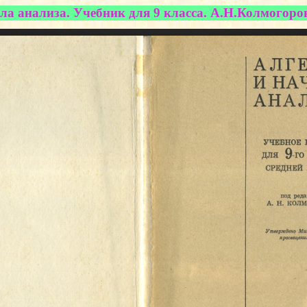
ла анализа. Учебник для 9 класса. А.Н.Колмогоро