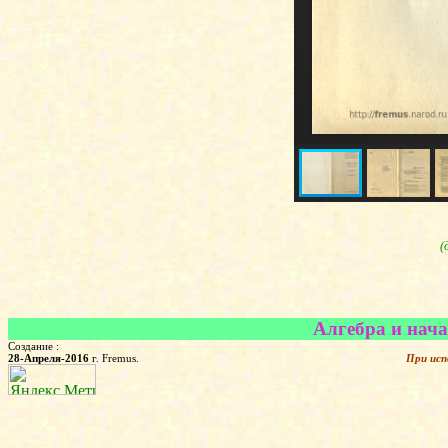
(
Алгебра и нача
Создание :
28-Апреля-2016
г. Fremus.
При исп