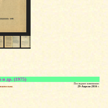
в и др.
(1975)
Последнее изменение:
язательна
.
29-Апреля-2016
г.