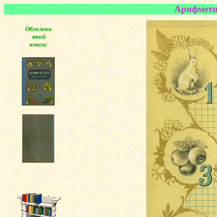
Арифметик
Обложка
этой
книги: