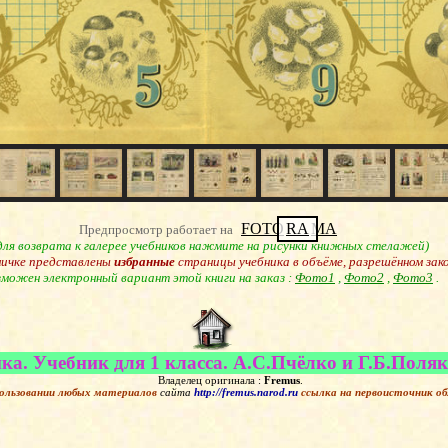
FOTO
RA
MA
Предпросмотр работает на
для возврата к галерее учебников нажмите на рисунки книжных стелажей)
ничке представлены
избранные
страницы учебника в объёме, разрешённом зак
можен электронный вариант этой книги на заказ :
Фото1
,
Фото2
,
Фото3
.
а. Учебник для 1 класса. А.С.Пчёлко и Г.Б.Поляк.
Владелец оригинала :
Fremus
.
ользовании любых материалов
сайта
http://fremus.narod.ru
ссылка на первоисточник
об