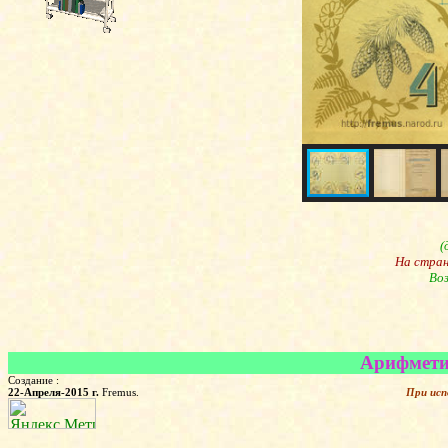
(
На стра
Воз
Арифметик
Создание :
22-Апреля-2015 г.
Fremus.
При исп