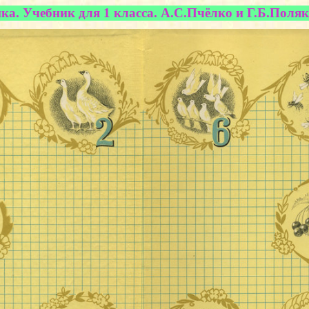
а. Учебник для 1 класса. А.С.Пчёлко и Г.Б.Поляк.