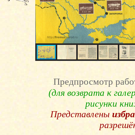
Предпросмотр рабо
(для возврата к гал
рисунки кн
Представлены
избр
разрешё