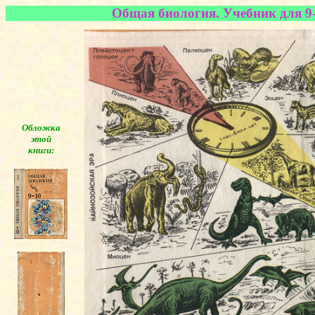
Общая биология. Учебник для 9-
Обложка
этой
книги:
◄