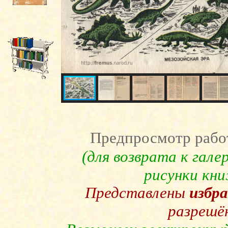
Предпросмотр рабо
(для возврата к гал
рисунки кн
Представлены
избр
разрешё