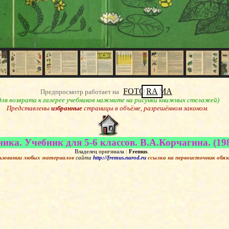
FOTO
RA
MA
Предпросмотр работает на
для возврата к галерее учебников нажмите на рисунки книжных стелажей)
Представлены
избранные
страницы в объёме, разрешённом законом.
ика. Учебник для 5-6 классов. В.А.Корчагина. (19
Владелец оригинала :
Fremus
.
ьзовании любых материалов
сайта
http://fremus.narod.ru
ссылка на первоисточник
обяз