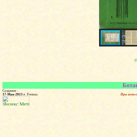
(
Ботан
Создание :
17-Мая-2013 г
. Fremus.
При испол