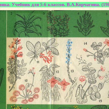
ика. Учебник для 5-6 классов. В.А.Корчагина. (19