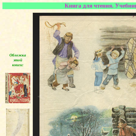
Книга для чтения. Учебник
Обложка
этой
книги:
◄