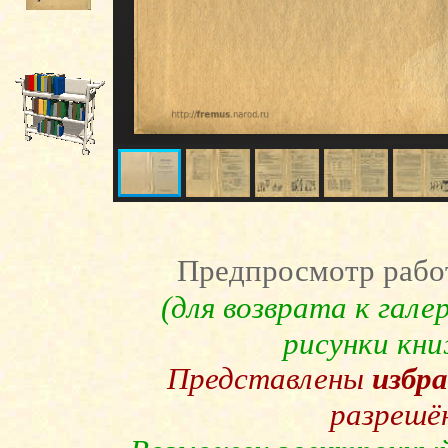
Предпросмотр рабо
(для возврата к гал
рисунки кн
Представлены
избр
разрешё