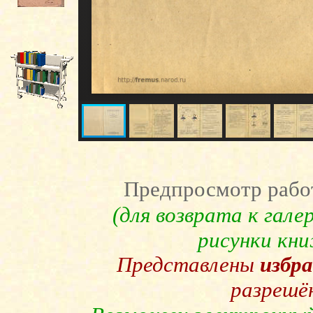
Предпросмотр рабо
(для возврата к гал
рисунки кн
Представлены
избр
разрешё