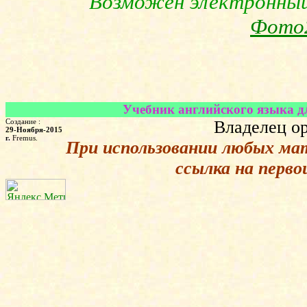
Возможен электронный 
Фото
Учебник английского языка для
Создание :
Владелец ор
29-Ноября-2015
г.
Fremus.
При использовании любых ма
ссылка на перв