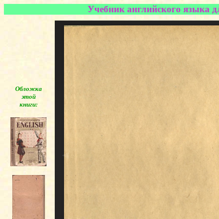
Учебник английского языка для
Обложка
этой
книги:
◄