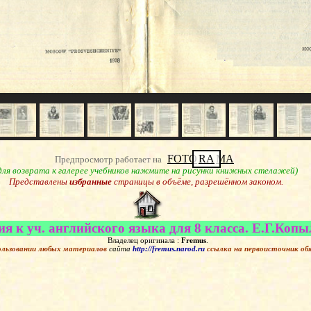
FOTO
RA
MA
Предпросмотр работает на
для возврата к галерее учебников нажмите на рисунки книжных стелажей)
Представлены
избранные
страницы в объёме, разрешённом законом.
я к уч. английского языка для 8 класса. Е.Г.Копыл
Владелец оригинала :
Fremus
.
ользовании любых материалов
сайта
http://fremus.narod.ru
ссылка на первоисточник
об