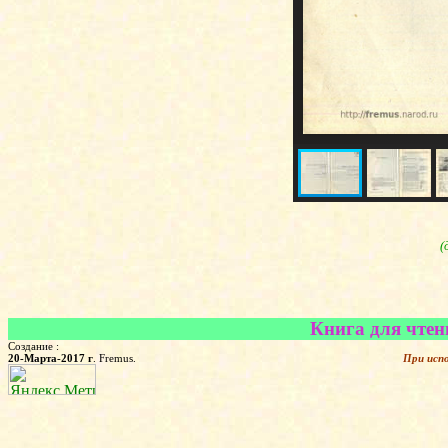
(
Книга для чтени
Создание :
20-Марта-2017 г
. Fremus.
При исп