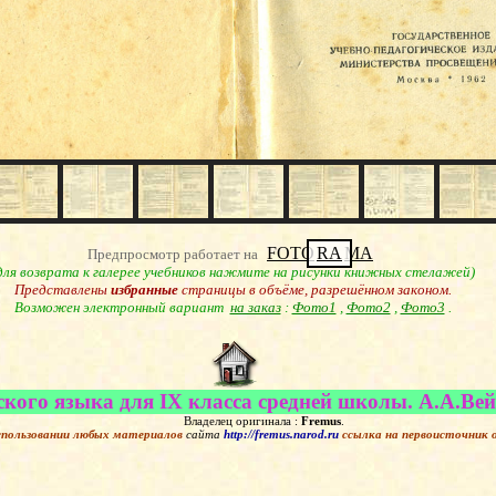
FOTO
RA
MA
Предпросмотр работает на
для возврата к галерее учебников нажмите на рисунки книжных стелажей)
Представлены
избранные
страницы в объёме, разрешённом законом.
Возможен электронный вариант
на заказ
:
Фото1
,
Фото2
,
Фото3
.
кого языка для IX класса средней школы. А.А.Вейзе
Владелец оригинала :
Fremus
.
спользовании любых материалов
сайта
http://fremus.narod.ru
ссылка на первоисточник