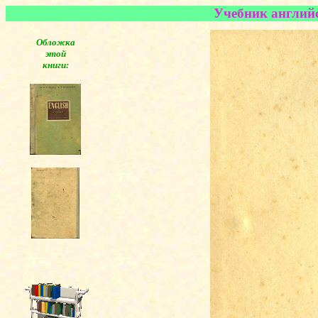
Учебник английс
Обложка
этой
книги: