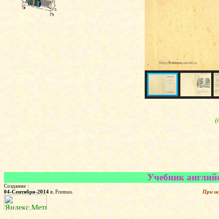
(
Учебник английс
Создание :
04-Сентября-2014 г.
Fremus.
При и