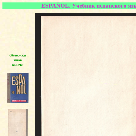
ESPAÑOL. Учебник испанского языка
Обложка
этой
книги:
◄