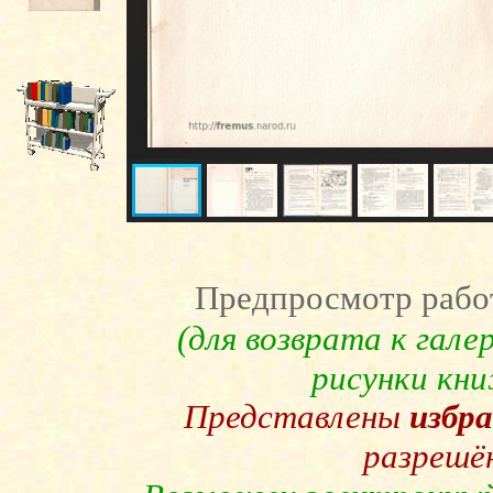
Предпросмотр рабо
(для возврата к гал
рисунки кн
Представлены
избр
разрешё