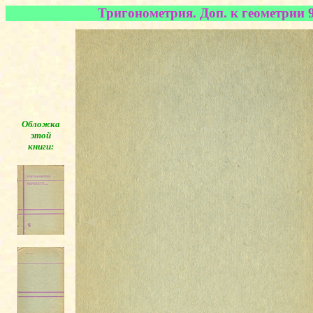
Тригонометрия. Доп. к геометрии 9
Обложка
этой
книги:
◄