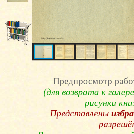
Предпросмотр рабо
(для возврата к гале
рисунки кн
Представлены
избр
разрешё