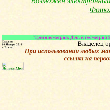
Возможен электронны
Фото
Тригонометрия. Доп. к геометрии 9
Создание :
Владелец о
18-Января-2016
г.
Fremus.
При использовании любых ма
ссылка на перв