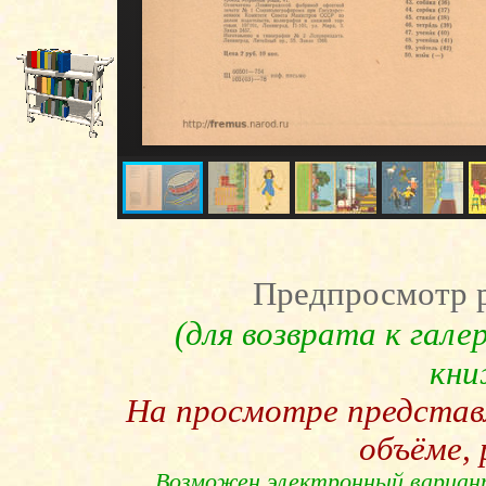
Предпросмотр р
(для возврата к гал
кни
На просмотре предста
объёме,
Возможен электронный вариан