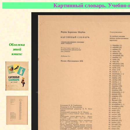
Картинный словарь. Учебно-на
Обложка
этой
книги:
◄