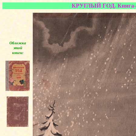
КРУГЛЫЙ ГОД. Книга-ка
Обложка
этой
книги:
◄