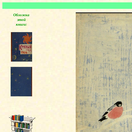
Обложка
этой
книги: