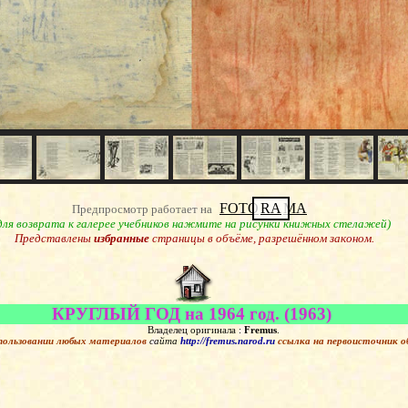
FOTO
RA
MA
Предпросмотр работает на
для возврата к галерее учебников нажмите на рисунки книжных стелажей)
Представлены
избранные
страницы в объёме, разрешённом законом.
КРУГЛЫЙ ГОД на 1964 год. (1963)
Владелец оригинала :
Fremus
.
пользовании любых материалов
сайта
http://fremus.narod.ru
ссылка на первоисточник
о