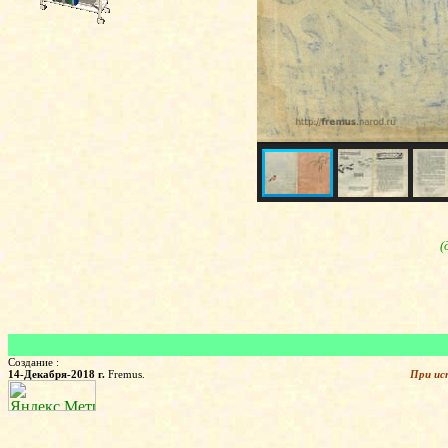
(
Создание :
14-Декабря-2018 г.
Fremus.
При ис