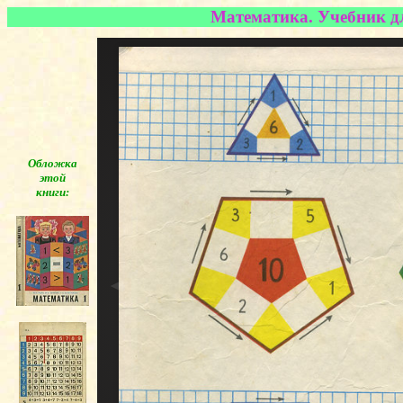
Математика. Учебник дл
Обложка
этой
книги:
◄