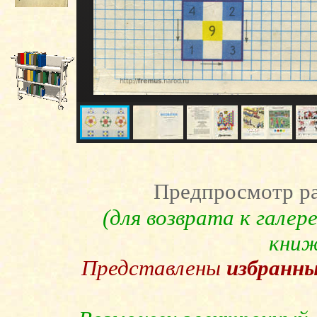
Предпросмотр ра
(для возврата к гале
книж
Представлены
избранн