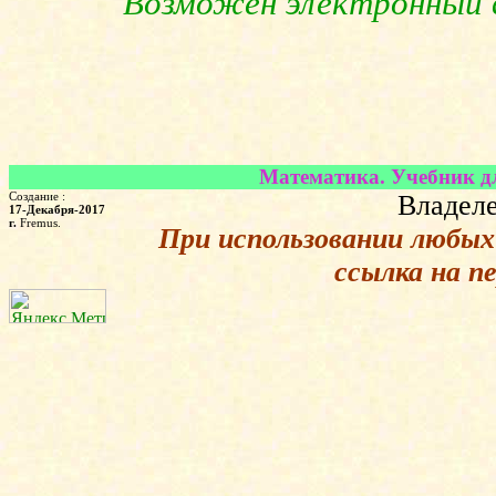
Возможен электронный в
Математика. Учебник дл
Создание :
Владеле
17-Декабря-2017
г.
Fremus.
При использовании любы
ссылка на п