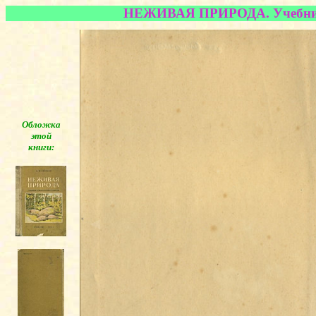
НЕЖИВАЯ ПРИРОДА. Учебник д
Обложка
этой
книги:
◄