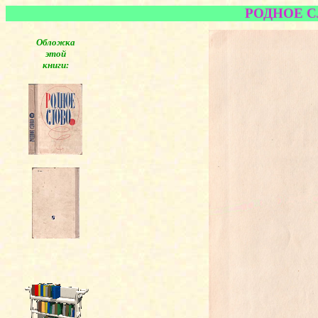
РОДНОЕ СЛО
Обложка
этой
книги: