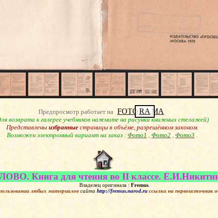
FOTO
RA
MA
Предпросмотр работает на
для возврата к галерее учебников нажмите на рисунки книжных стелажей)
Представлены
избранные
страницы в объёме, разрешённом законом.
Возможен электронный вариант на заказ :
Фото1
,
Фото2
,
Фото3
.
ВО. Книга для чтения во II классе. Е.И.Никитина
Владелец оригинала :
Fremus
.
пользовании любых материалов
сайта
http://fremus.narod.ru
ссылка на первоисточник
о