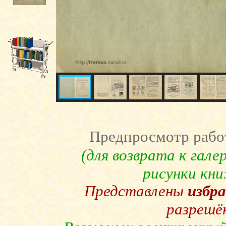
Предпросмотр рабо
(для возврата к гал
рисунки кн
Представлены
избр
разрешё