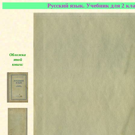
Русский язык. Учебник для 2 кла
Обложка
этой
книги:
◄