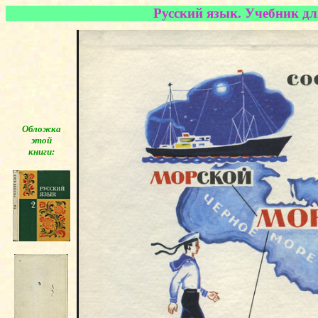
Русский язык. Учебник дл
Обложка
этой
книги:
◄