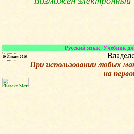
Возможен электронный в
Русский язык. Учебник дл
Создание :
Владеле
19-Января-2016
г.
Fremus.
При использовании любых ма
на перв