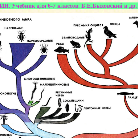
. Учебник для 6-7 классов. Б.Е.Быховский и др. 