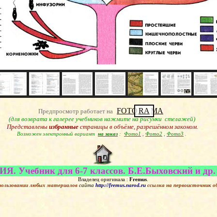
FOTO
RA
MA
Предпросмотр работает на
(для возврата к галерее учебников нажмите на рисунки стелажей)
Представлены
избранные
страницы в объёме, разрешённом законом.
Возможен электронный вариант
на заказ
:
Фото1
,
Фото2
,
Фото3
.
. Учебник для 6-7 классов. Б.Е.Быховский и др. 
Владелец оригинала :
Fremus
.
пользовании любых материалов
сайта
http://fremus.narod.ru
ссылка на первоисточник
о