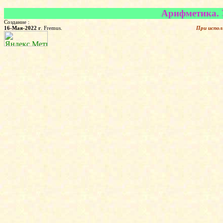
Арифметика. У
Создание :
16-Мая-2022 г
. Fremus.
При испол