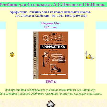
чебник для 4-го класса. А.С.Пчёлко и Г.Б.Поляк. 
Арифметика. Учебник для 4-го класса начальной школы.
А.С.Пчёлко и Г.Б.Поляк.
- М.: 1961-1969. (220х150)
Издание 13-е.
192 с., ил.
1967 г.
Для просмотра содержимого учебника нажмите на его картинку.
ля возврата к галерее учебников нажмите на рисунки книжных стелажей.