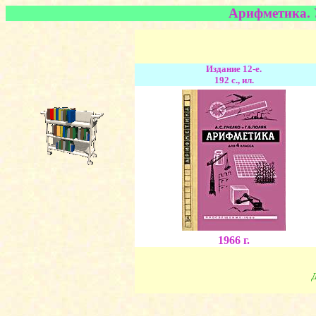
Арифметика. У
Издание 12-е.
192 с., ил.
1966 г.
Д