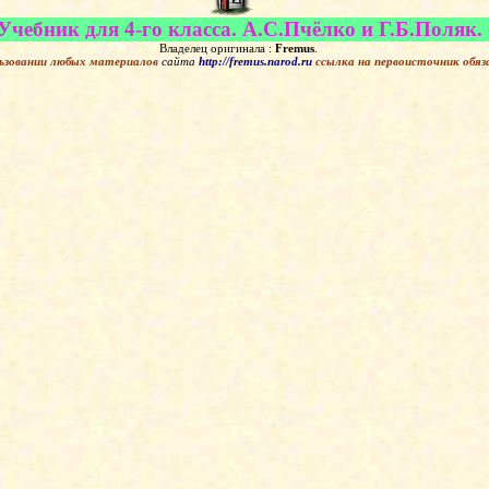
чебник для 4-го класса. А.С.Пчёлко и Г.Б.Поляк. 
Владелец оригинала :
Fremus
.
ьзовании любых материалов
сайта
http://fremus.narod.ru
ссылка на первоисточник
обяз