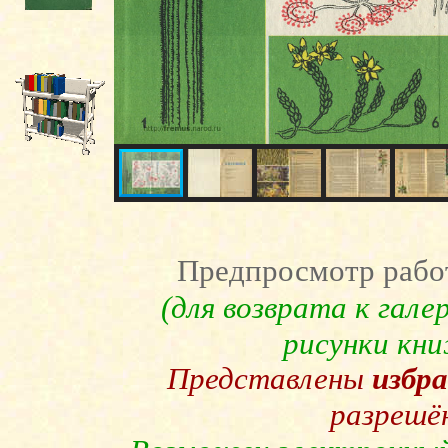
Предпросмотр рабо
(для возврата к гал
рисунки кн
Представлены
избр
разрешё