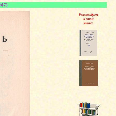
947)
Рекомендуем
к этой
книге: