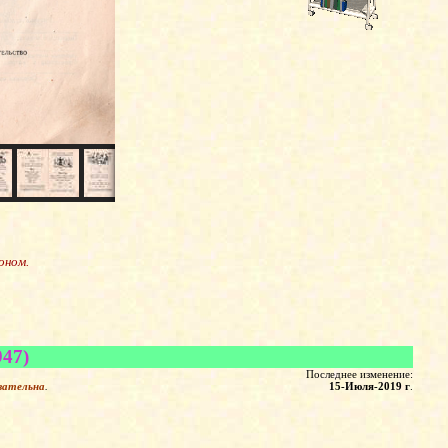
оном.
947)
Последнее изменение:
зательна
.
15-Июля-2019 г
.