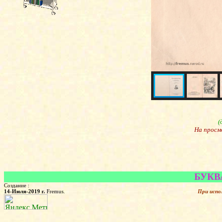
(
На просм
БУКВА
Создание :
14-Июля-2019 г.
Fremus.
При испо