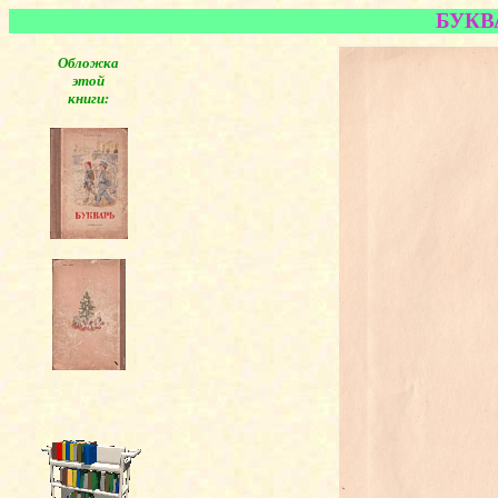
БУКВА
Обложка
этой
книги: