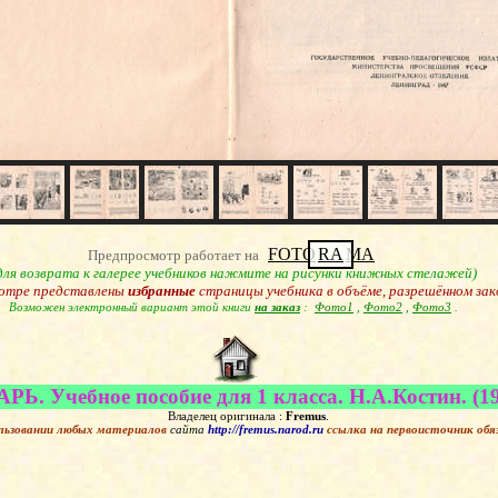
FOTO
RA
MA
Предпросмотр работает на
для возврата к галерее учебников нажмите на рисунки книжных стелажей)
отре представлены
избранные
страницы учебника в объёме, разрешённом зак
Возможен электронный вариант этой книги
на заказ
:
Фото1
,
Фото2
,
Фото3
.
РЬ. Учебное пособие для 1 класса. Н.А.Костин. (1
Владелец оригинала :
Fremus
.
льзовании любых материалов
сайта
http://fremus.narod.ru
ссылка на первоисточник
обя