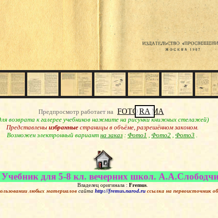
FOTO
RA
MA
Предпросмотр работает на
для возврата к галерее учебников нажмите на рисунки книжных стелажей)
Представлены
избранные
страницы в объёме, разрешённом законом.
Возможен электронный вариант
на заказ
:
Фото1
,
Фото2
,
Фото3
.
Учебник для 5-8 кл. вечерних школ. А.А.Слободчик
Владелец оригинала :
Fremus
.
ользовании любых материалов
сайта
http://fremus.narod.ru
ссылка на первоисточник
о