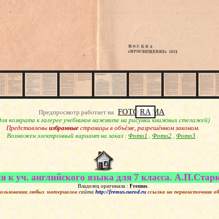
FOTO
RA
MA
Предпросмотр работает на
для возврата к галерее учебников нажмите на рисунки книжных стелажей)
Представлены
избранные
страницы в объёме, разрешённом законом.
Возможен электронный вариант на заказ :
Фото1
,
Фото2
,
Фото3
.
я к уч. английского языка для 7 класса. А.П.Старко
Владелец оригинала :
Fremus
.
ользовании любых материалов
сайта
http://fremus.narod.ru
ссылка на первоисточник
о