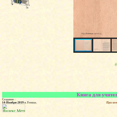
(
Книга для учител
Создание :
14-Ноября-2019 г.
Fremus.
При исп