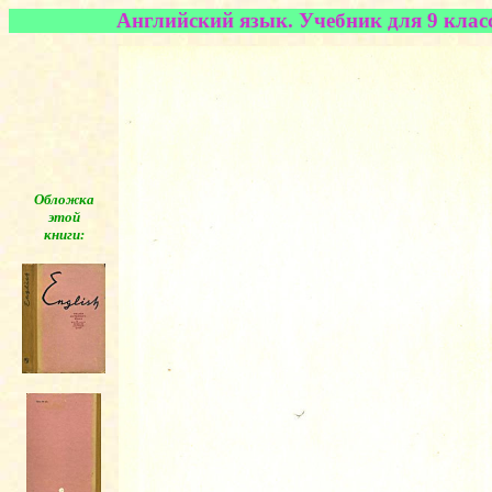
Английский язык. Учебник для 9 класс
Обложка
этой
книги:
◄