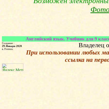
Возможен электронны
Фото
Английский язык. Учебник для 9 класс
Создание :
Владелец о
29-Января-2020
г.
Fremus.
При использовании любых м
ссылка на перв