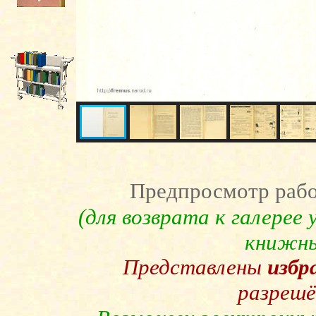
Предпросмотр рабо
(для возврата к галерее
книжны
Представлены
избр
разрешё