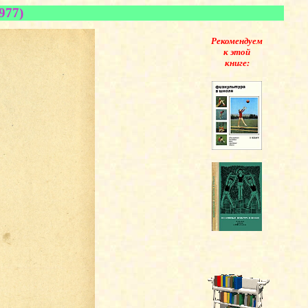
977)
Рекомендуем
к этой
книге: