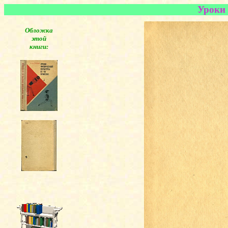
Уроки 
Обложка
этой
книги: