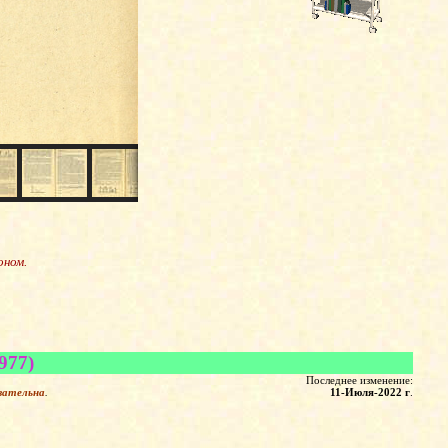
оном.
977)
Последнее изменение:
зательна
.
11-Июля-2022 г
.