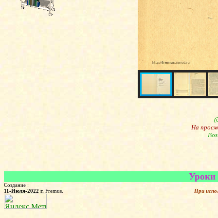
(
На просм
Воз
Уроки 
Создание :
11-Июля-2022 г.
Fremus.
При испо