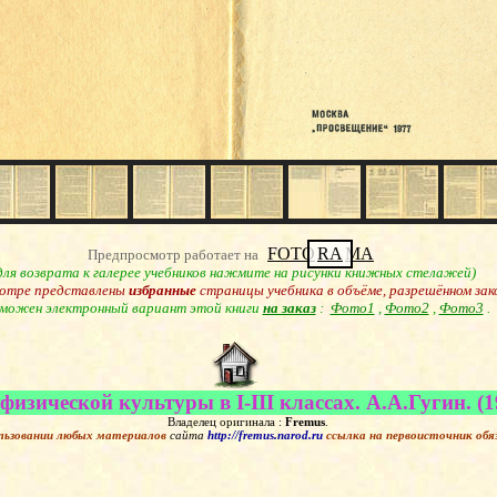
FOTO
RA
MA
Предпросмотр работает на
для возврата к галерее учебников нажмите на рисунки книжных стелажей)
отре представлены
избранные
страницы учебника в объёме, разрешённом зак
можен электронный вариант этой книги
на заказ
:
Фото1
,
Фото2
,
Фото3
.
физической культуры в I-III классах. А.А.Гугин. (1
Владелец оригинала :
Fremus
.
льзовании любых материалов
сайта
http://fremus.narod.ru
ссылка на первоисточник
обя