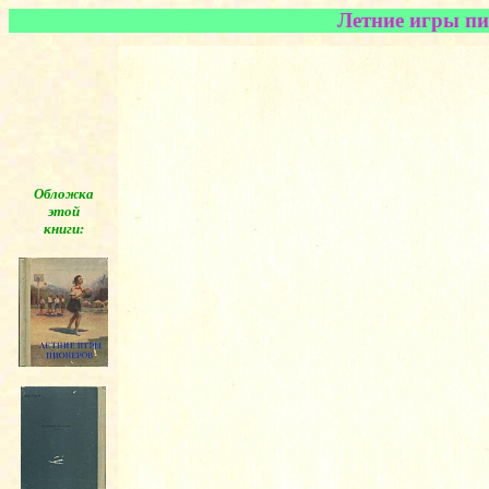
Летние игры пи
Обложка
этой
книги:
◄