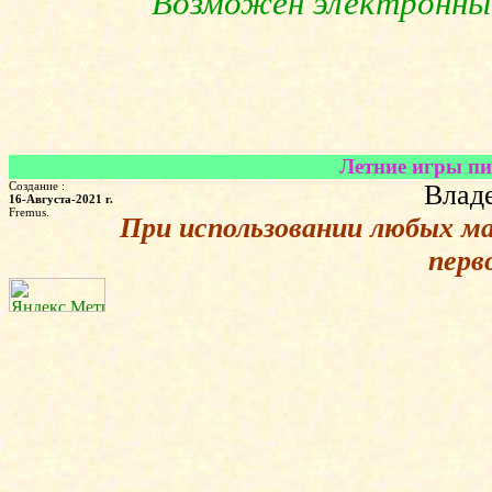
Возможен электронны
Летние игры пи
Создание :
Владе
16-Августа-2021 г.
Fremus.
При использовании любых м
перв