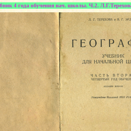
ник 4 года обучения нач. школы. Ч.2. Л.Г.Терехова