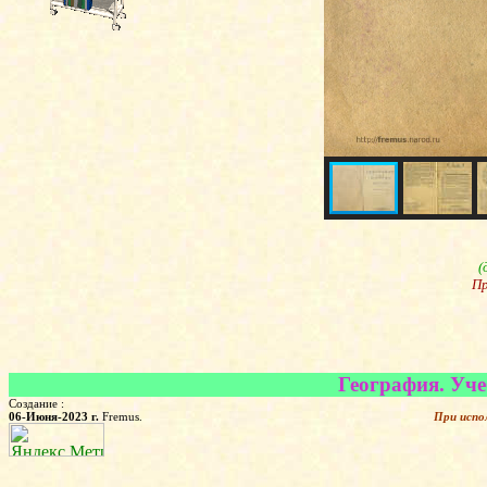
(
Пр
География. Учеб
Создание :
06-Июня-2023 г.
Fremus.
При испо