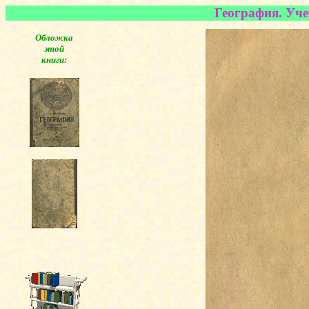
География. Учеб
Обложка
этой
книги: