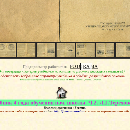
FOTO
RA
MA
Предпросмотр работает на
для возврата к галерее учебников нажмите на рисунки книжных стелажей)
едставлены
избранные
страницы учебника в объёме, разрешённом законом.
Возможен электронный вариант этой книги
на заказ
:
Фото1
,
Фото2
,
Фото3
.
ник 4 года обучения нач. школы. Ч.2. Л.Г.Терехова
Владелец оригинала :
Fremus
.
льзовании любых материалов
сайта
http://fremus.narod.ru
ссылка на первоисточник
обя