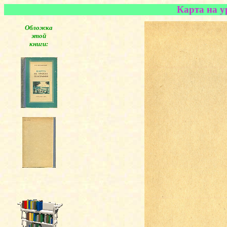
Карта на у
Обложка
этой
книги: