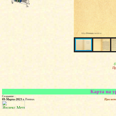
(
Пр
Карта на у
Создание :
09-Марта-2023 г.
Fremus.
При исп