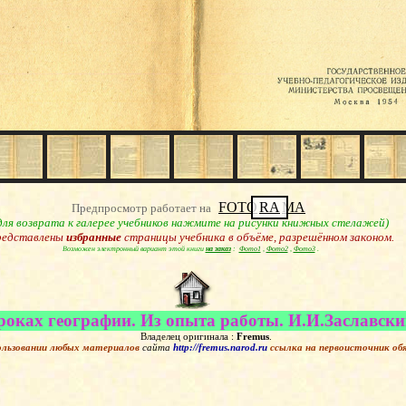
FOTO
RA
MA
Предпросмотр работает на
для возврата к галерее учебников нажмите на рисунки книжных стелажей)
едставлены
избранные
страницы учебника в объёме, разрешённом законом.
Возможен электронный вариант этой книги
на заказ
:
Фото1
,
Фото2
,
Фото3
.
роках географии. Из опыта работы. И.И.Заславский
Владелец оригинала :
Fremus
.
ользовании любых материалов
сайта
http://fremus.narod.ru
ссылка на первоисточник
об