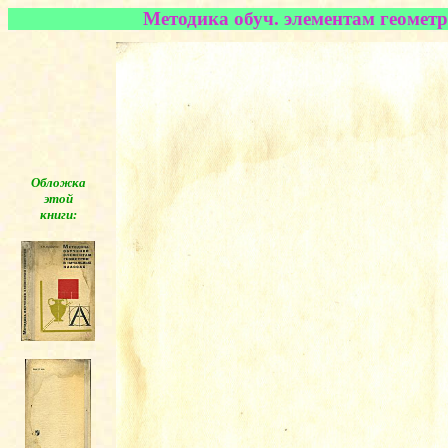
Методика обуч. элементам геомет
Обложка
этой
книги:
◄