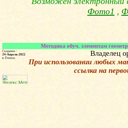
Возможен электронный в
Фото1
,
Ф
Методика обуч. элементам геомет
Создание :
Владелец о
24-Апреля-2022
г.
Fremus.
При использовании любых ма
ссылка на перв