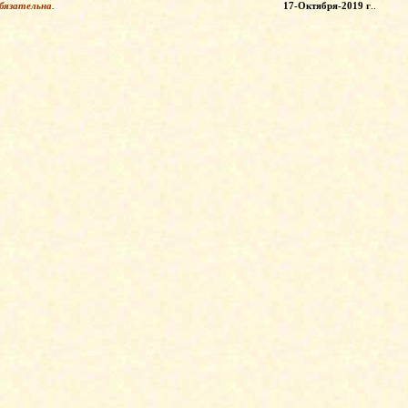
бязательна
.
17-Октября-2019 г
.
.