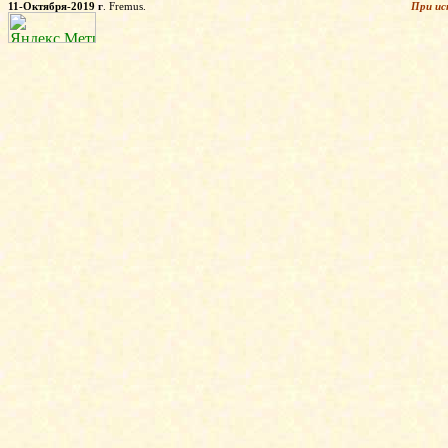
11-Октября-2019 г
. Fremus.
При ис