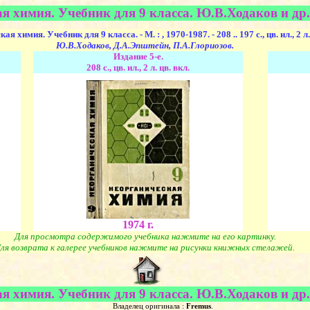
я химия. Учебник для 9 класса. Ю.В.Ходаков и др.
кая химия. Учебник для 9 класса.
- М. : , 1970-1987. - 208 .. 197 с., цв. ил., 2 л
Ю.В.Ходаков, Д.А.Эпштейн, П.А.Глориозов
.
Издание 5-е.
208 с., цв. ил., 2 л. цв. вкл.
1974 г.
Для просмотра содержимого учебника нажмите на его картинку.
ля возврата к галерее учебников нажмите на рисунки книжных стелажей.
я химия. Учебник для 9 класса. Ю.В.Ходаков и др.
Владелец оригинала :
Fremus
.