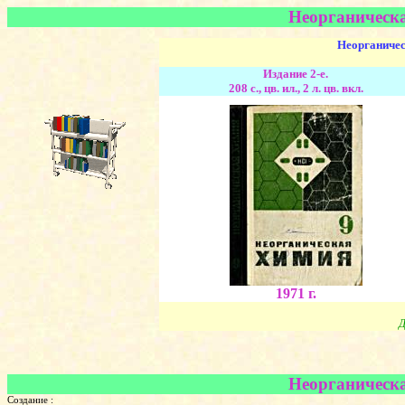
Неорганическа
Неорганичес
Издание 2-е.
208 с., цв. ил., 2 л. цв. вкл.
1971 г.
Д
Неорганическа
Создание :