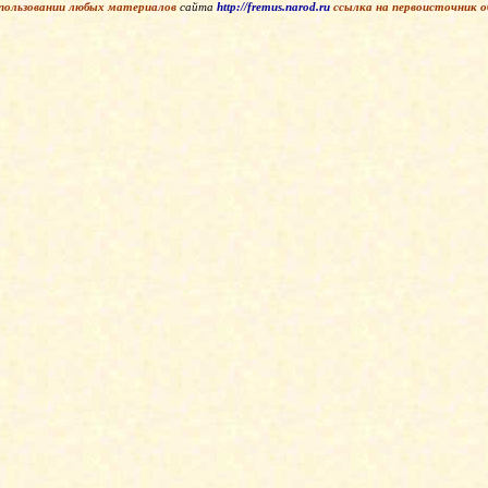
пользовании любых материалов
сайта
http://fremus.narod.ru
ссылка на первоисточник
о