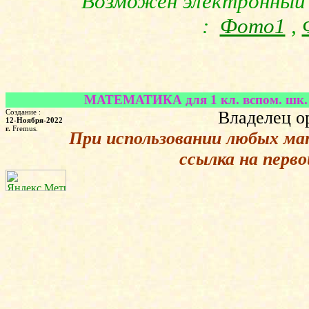
Возможен электронный 
:
Фото1
,
МАТЕМАТИКА для 1 кл. вспом. шк. 
Создание :
Владелец о
12-Ноября-2022
г.
Fremus.
При использовании любых ма
ссылка на перв