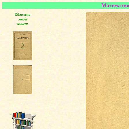
Математика
Обложка
этой
книги: