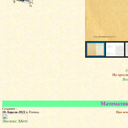
(
На просм
Воз
Математика
Создание :
10-Апреля-2022 г.
Fremus.
При исп