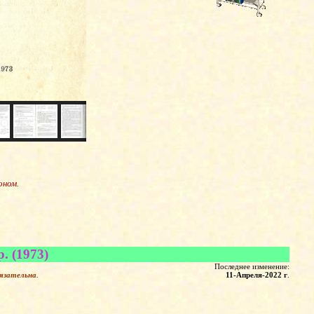
оном.
. (1973)
Последнее изменение:
язательна
.
11-Апреля-2022 г
.