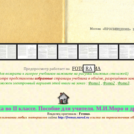
FOTO
RA
MA
Предпросмотр работает на
для возврата к галерее учебников нажмите на рисунки книжных стелажей)
отре представлены
избранные
страницы учебника в объёме, разрешённом зак
можен электронный вариант этой книги на заказ :
Фото1
,
Фото2
,
Фото3
.
 во II классе. Пособие для учителя. М.И.Моро и др
Владелец оригинала :
Fremus
.
ользовании любых материалов
сайта
http://fremus.narod.ru
ссылка на первоисточник
об