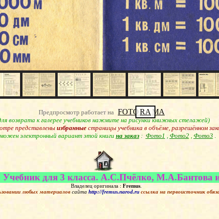
FOTO
RA
MA
Предпросмотр работает на
для возврата к галерее учебников нажмите на рисунки книжных стелажей)
отре представлены
избранные
страницы учебника в объёме, разрешённом зак
можен электронный вариант этой книги
на заказ
:
Фото1
,
Фото2
,
Фото3
.
Учебник для 3 класса. А.С.Пчёлко, М.А.Бантова и
Владелец оригинала :
Fremus
.
ьзовании любых материалов
сайта
http://fremus.narod.ru
ссылка на первоисточник
обяз