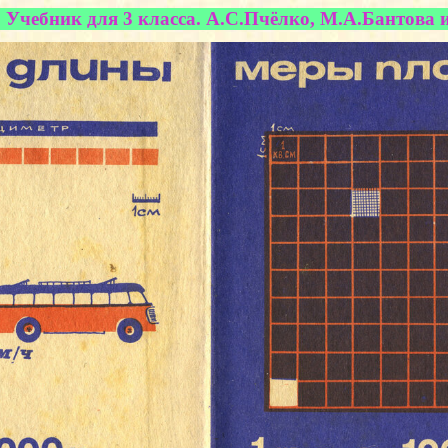
Учебник для 3 класса. А.С.Пчёлко, М.А.Бантова и