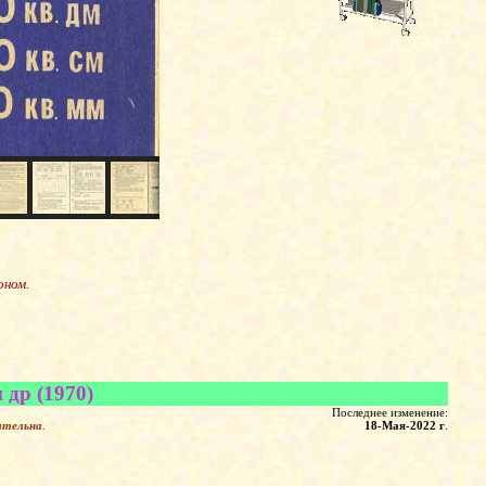
оном.
 др (1970)
Последнее изменение:
ательна
.
18-Мая-2022 г
.