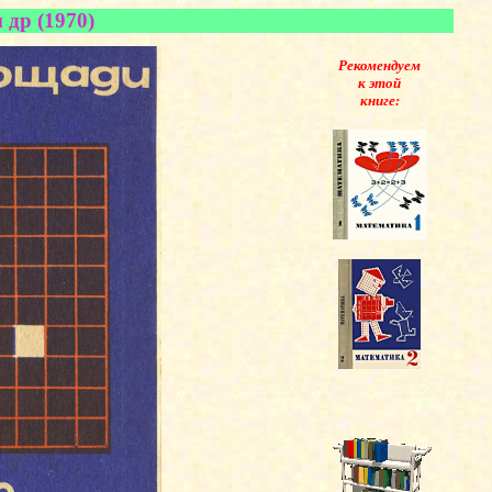
 др (1970)
Рекомендуем
к этой
книге: