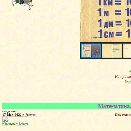
(
На просм
Воз
Математика. 
Создание :
17-Мая-2022 г.
Fremus.
При испол