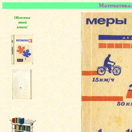
Математика. 
Обложка
этой
книги: