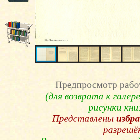
Предпросмотр рабо
(для возврата к гале
рисунки кн
Представлены
избр
разрешё