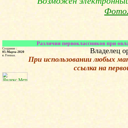
Возможен электронны
Фото
Различия первоклассников при овла
Создание :
Владелец о
05-Марта-2020
г.
Fremus.
При использовании любых ма
ссылка на перв