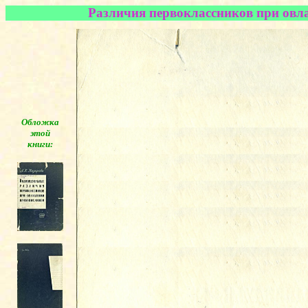
Различия первоклассников при овла
Обложка
этой
книги:
◄