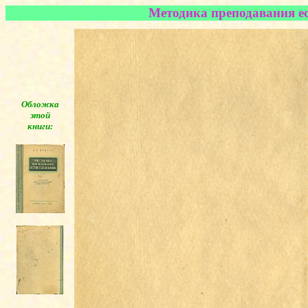
Методика преподавания ес
Обложка
этой
книги:
◄