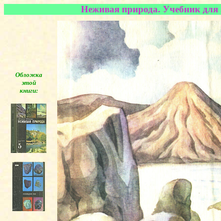
Неживая природа. Учебник для 
Обложка
этой
книги:
◄