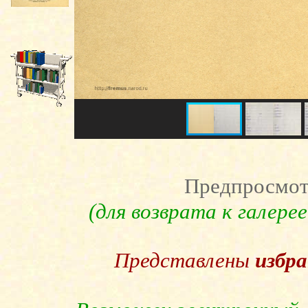
Предпросмот
(для возврата к галер
Представлены
избр