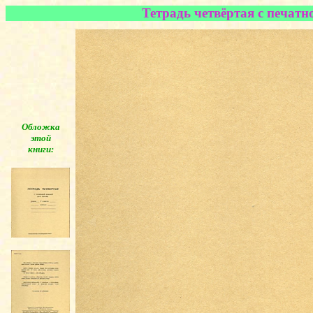
Тетрадь четвёртая с печатн
Обложка
этой
книги:
◄