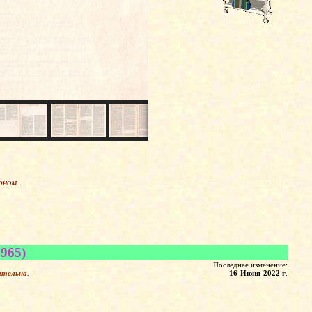
оном.
965)
Последнее изменение:
ательна
.
16-Июня-2022 г
.