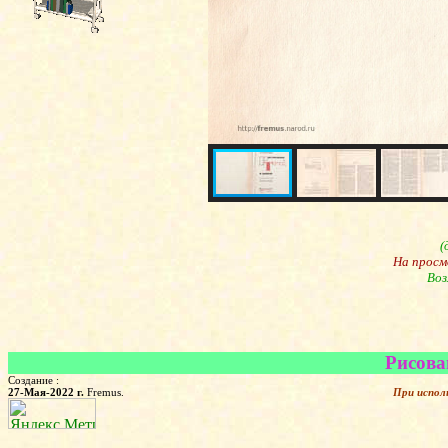
(
На просм
Воз
Рисова
Создание :
27-Мая-2022 г.
Fremus.
При испол