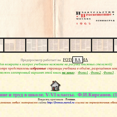
FOTO
RA
MA
Предпросмотр работает на
для возврата к галерее учебников нажмите на рисунки книжных стелажей)
отре представлены
избранные
страницы учебника в объёме, разрешённом зак
можен электронный вариант этой книги
на заказ
:
Фото1
,
Фото2
,
Фото3
.
ние и труд в школе. V-VI классы. Ф.И.Кирсанов. (1
Владелец оригинала :
Fremus
.
ьзовании любых материалов
сайта
http://fremus.narod.ru
ссылка на первоисточник
обяз