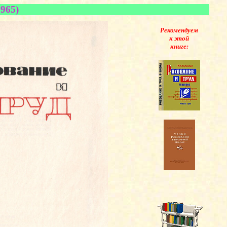
965)
Рекомендуем
к этой
книге: