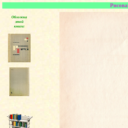
Рисова
Обложка
этой
книги: