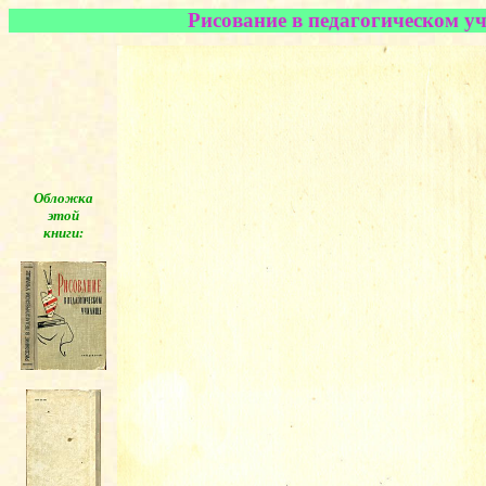
Рисование в педагогическом уч
Обложка
этой
книги:
◄