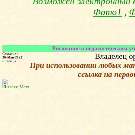
Возможен электронный 
Фото1
,
Ф
Рисование в педагогическом уч
Создание :
Владелец о
26-Мая-2022
г.
Fremus.
При использовании любых ма
ссылка на перв