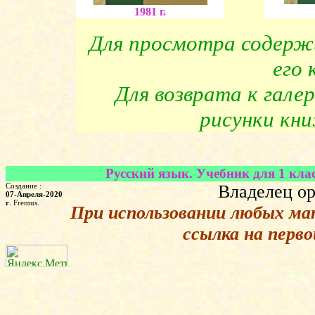
1981 г.
Для просмотра содерж
его 
Для возврата к гале
рисунки кн
Русский язык. Учебник для 1 клас
Создание :
Владелец ор
07-Апреля-2020
г
. Fremus.
При использовании любых ма
ссылка на перв