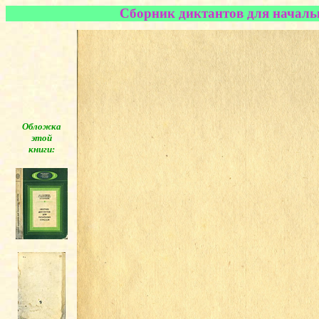
Сборник диктантов для начальн
Обложка
этой
книги:
◄