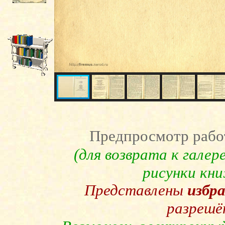
Предпросмотр рабо
(для возврата к гале
рисунки кн
Представлены
избр
разрешё