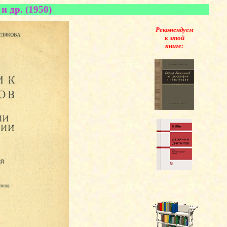
 др. (1950)
Рекомендуем
к этой
книге: