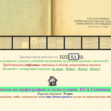
FOTO
RA
MA
Предпросмотр работает на
ля возврата к галерее учебников нажимайте на рисунки книжных стелажей)
Представлены
избранные
страницы в объёме, разрешённом законом.
Возможен электронный вариант
на заказ
:
Фото1
,
Фото2
,
Фото3
.
нтов по орфографии и пунктуации. Ю.А.Ганшина и
Владелец оригинала :
Fremus
.
льзовании любых материалов
сайта
http://fremus.narod.ru
ссылка на первоисточник
обя