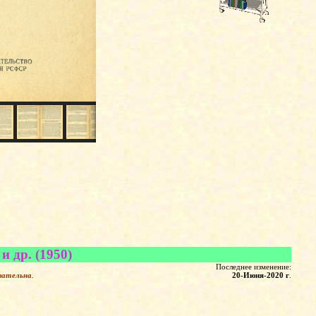
 др. (1950)
Последнее изменение:
зательна
.
20-Июня-2020 г
.