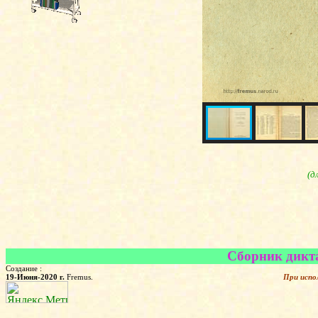
(д
Сборник дикта
Создание :
19-Июня-2020 г.
Fremus.
При испо