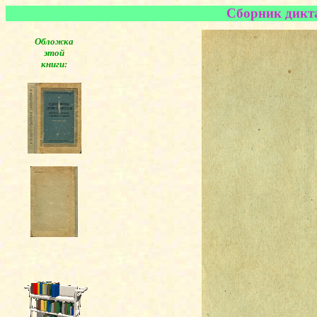
Сборник дикта
Обложка
этой
книги: