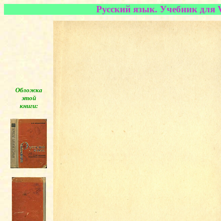
Русский язык. Учебник для V
Обложка
этой
книги:
◄