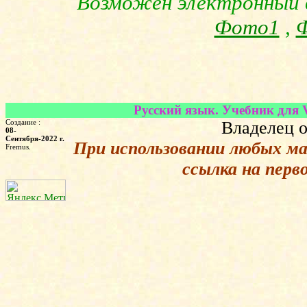
Возможен электронный 
Фото1
,
Русский язык. Учебник для V
Создание :
Владелец о
08-
Сентября-2022 г.
При использовании любых м
Fremus.
ссылка на перв