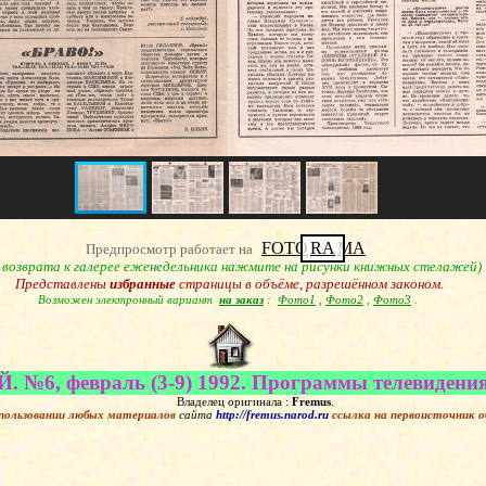
FOTO
RA
MA
Предпросмотр работает на
я возврата к галерее еженедельника нажмите на рисунки книжных стелажей)
Представлены
избранные
страницы в объёме, разрешённом законом.
Возможен электронный вариант
на заказ
:
Фото1
,
Фото2
,
Фото3
.
 №6, февраль (3-9) 1992. Программы телевидения
Владелец оригинала :
Fremus
.
пользовании любых материалов
сайта
http://fremus.narod.ru
ссылка на первоисточник
о