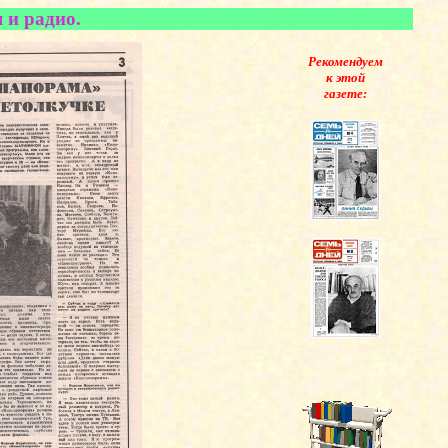
 и радио.
Рекомендуем
к этой
газете: